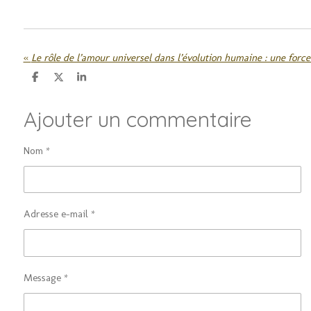
«
Le rôle de l’amour universel dans l’évolution humaine : une force
P
P
P
a
a
a
r
r
r
Ajouter un commentaire
t
t
t
a
a
a
g
g
g
e
e
e
Nom *
r
r
r
Adresse e-mail *
Message *