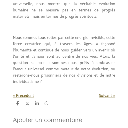
universelle, nous montre que la véritable évolution
humaine ne se mesure pas en termes de progrès
matériels, mais en termes de progrès spirituels.
Nous sommes tous reliés par cette énergie invisible, cette
force créatrice qui, à travers les âges, a façonné
l’humanité et continue de nous guider vers un avenir où
l’unité et l’amour sont au centre de nos vies. Alors, la
question se pose : sommes-nous prêts à embrasser
l’amour universel comme moteur de notre évolution, ou
resterons-nous prisonniers de nos divisions et de notre
individualisme ?
«
Précédent
Suivant
»
P
P
P
P
a
a
a
a
r
r
r
r
Ajouter un commentaire
t
t
t
t
a
a
a
a
g
g
g
g