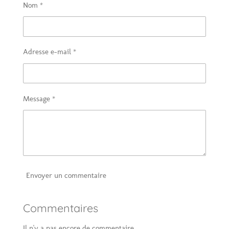
Nom *
e
e
e
e
r
r
r
r
Adresse e-mail *
Message *
Envoyer un commentaire
Commentaires
Il n'y a pas encore de commentaire.