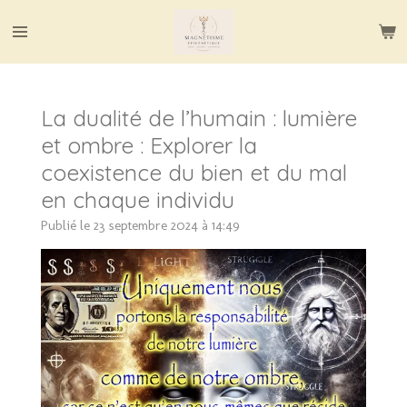
Passer
au
contenu
principal
La dualité de l’humain : lumière
et ombre : Explorer la
coexistence du bien et du mal
en chaque individu
Publié le 23 septembre 2024 à 14:49