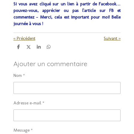
Si vous avez cliqué sur un lien à partir de Facebook…
pouvez-vous, apprécier ou pas l'article sur FB et
commentez - Merci, cela est important pour moi! Belle
journée à vous !
«
Précédent
Suivant
»
P
P
P
P
a
a
a
a
r
r
r
r
Ajouter un commentaire
t
t
t
t
a
a
a
a
g
g
g
g
Nom *
e
e
e
e
r
r
r
r
Adresse e-mail *
Message *