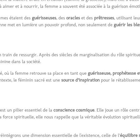
à aimer et à nourrir, la femme a souvent été associée à la guérison émotio
mmes étaient des
guérisseuses
, des
oracles
et des
prêtresses
, utilisant le
cienne met en lumière un pouvoir profond, non seulement de
guérir les bl
 train de ressurgir. Après des siècles de marginalisation du rôle spiritu
inine dans la société.
té, où la femme retrouve sa place en tant que
guérisseuse, prophétesse et
ntexte, le féminin sacré est une
source d’inspiration
pour le rétablisseme
 est un pilier essentiel de la
conscience cosmique
. Elle joue un rôle cent
a force spirituelle, elle nous rappelle que la véritable évolution spirituel
éintégrons une dimension essentielle de l'existence, celle de l’
équilibre 