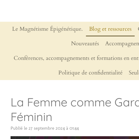
Passer
au
contenu
principal
Le Magnétisme Épigénétique.
Blog et ressources
Nouveautés
Accompagnem
Conférences, accompagnements et formations en entr
Politique de confidentialité
Seul
La Femme comme Gardie
Féminin
Publié le 27 septembre 2024 à 01:44