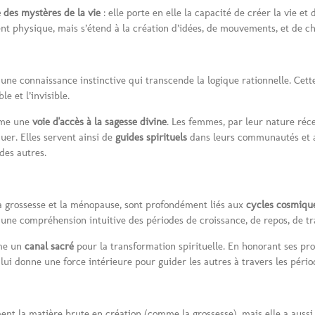
 des mystères de la vie
: elle porte en elle la capacité de créer la vie et
ment physique, mais s’étend à la création d’idées, de mouvements, et de c
une connaissance instinctive qui transcende la logique rationnelle. Cette
ble et l’invisible.
omme une
voie d'accès à la sagesse divine
. Les femmes, par leur nature réce
uer. Elles servent ainsi de
guides spirituels
dans leurs communautés et au
des autres.
a grossesse et la ménopause, sont profondément liés aux
cycles cosmiqu
 une compréhension intuitive des périodes de croissance, de repos, de t
mme un
canal sacré
pour la transformation spirituelle. En honorant ses p
lui donne une force intérieure pour guider les autres à travers les péri
nt la matière brute en création (comme la grossesse), mais elle a aussi 