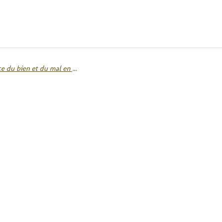
La dualité de l’humain : lumière et ombre : Explorer la coexistence du bien et du mal en chaque individu