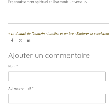
l’épanouissement spirituel et l'harmonie universelle.
«
P
P
P
a
a
a
r
r
r
Ajouter un commentaire
t
t
t
a
a
a
g
g
g
e
e
e
Nom *
r
r
r
Adresse e-mail *