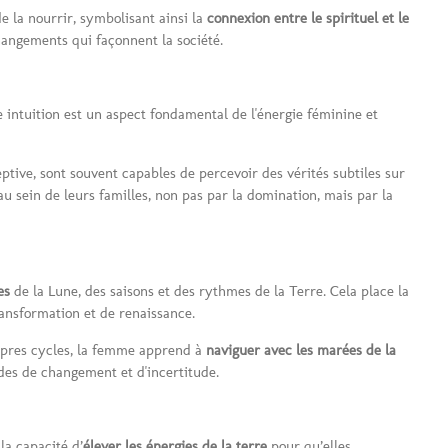
 de la nourrir, symbolisant ainsi la
connexion entre le spirituel et le
hangements qui façonnent la société.
 intuition est un aspect fondamental de l'énergie féminine et
ptive, sont souvent capables de percevoir des vérités subtiles sur
 sein de leurs familles, non pas par la domination, mais par la
es
de la Lune, des saisons et des rythmes de la Terre. Cela place la
ransformation et de renaissance.
ropres cycles, la femme apprend à
naviguer avec les marées de la
odes de changement et d'incertitude.
la capacité d’
élever les énergies de la terre
pour qu’elles