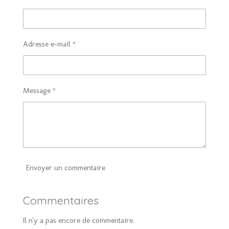
r
r
r
r
Adresse e-mail *
Message *
Envoyer un commentaire
Commentaires
Il n'y a pas encore de commentaire.