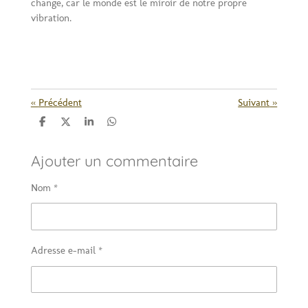
change, car le monde est le miroir de notre propre
vibration.
«
Précédent
Suivant
»
P
P
P
P
a
a
a
a
r
r
r
r
Ajouter un commentaire
t
t
t
t
a
a
a
a
g
g
g
g
Nom *
e
e
e
e
r
r
r
r
Adresse e-mail *