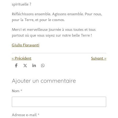
spirituelle ?
Réfléchissons ensemble. Agissons ensemble. Pour nous,
pour la Terre, et pour le cosmos.
Merci et merveilleuse journée à vous toutes et tous
partout où que vous soyez sur notre belle Terre !
Giulio Fioravanti
«
Précédent
Suivant
»
P
P
P
P
a
a
a
a
r
r
r
r
Ajouter un commentaire
t
t
t
t
a
a
a
a
g
g
g
g
Nom *
e
e
e
e
r
r
r
r
Adresse e-mail *