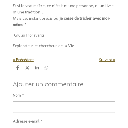
Et si le vrai maître, ce n’était ni une personne, ni un livre,
ni une tradition…
Mais cet instant précis où
je cesse de tricher avec moi-
même
?
Giulio Fioravanti
Explorateur et chercheur de la Vie
«
Précédent
Suivant
»
P
P
P
P
a
a
a
a
r
r
r
r
Ajouter un commentaire
t
t
t
t
a
a
a
a
g
g
g
g
Nom *
e
e
e
e
r
r
r
r
Adresse e-mail *