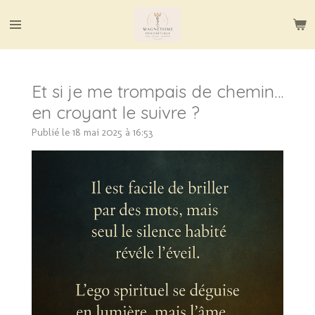
Passer
au
contenu
principal
Et si je me trompais de chemin…
en croyant le suivre ?
Publié le 18 mai 2025 à 16:53