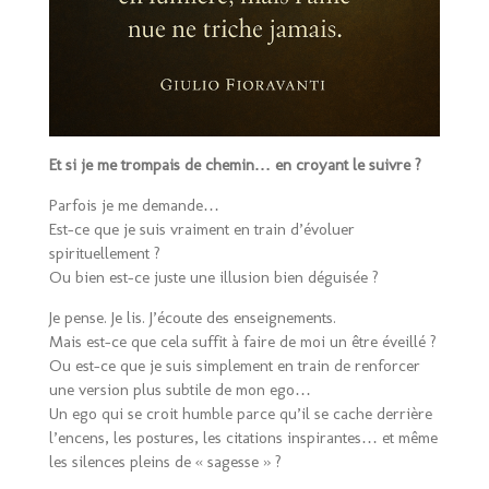
Et si je me trompais de chemin… en croyant le suivre ?
Parfois je me demande…
Est-ce que je suis vraiment en train d’évoluer
spirituellement ?
Ou bien est-ce juste une illusion bien déguisée ?
Je pense. Je lis. J’écoute des enseignements.
Mais est-ce que cela suffit à faire de moi un être éveillé ?
Ou est-ce que je suis simplement en train de renforcer
une version plus subtile de mon ego…
Un ego qui se croit humble parce qu’il se cache derrière
l’encens, les postures, les citations inspirantes… et même
les silences pleins de « sagesse » ?