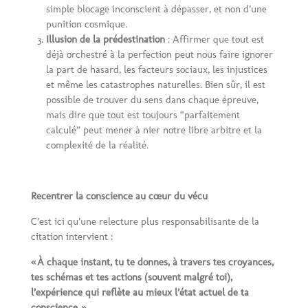
simple blocage inconscient à dépasser, et non d’une
punition cosmique.
Illusion de la prédestination
: Affirmer que tout est
déjà orchestré à la perfection peut nous faire ignorer
la part de hasard, les facteurs sociaux, les injustices
et même les catastrophes naturelles. Bien sûr, il est
possible de trouver du sens dans chaque épreuve,
mais dire que tout est toujours “parfaitement
calculé” peut mener à nier notre libre arbitre et la
complexité de la réalité.
Recentrer la conscience au cœur du vécu
C’est ici qu’une relecture plus responsabilisante de la
citation intervient :
«
À
chaque instant, tu te donnes,
à
travers tes croyances,
tes sch
é
mas et tes actions (souvent malgr
é
toi),
l
’
exp
é
rience qui refl
è
te au mieux l
’é
tat actuel de ta
conscience.
»