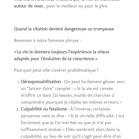
autour de nous
, pour le meilleur ou pour le pire.
Quand la citation devient dangereuse ou trompeuse
Revenons à notre fameuse phrase :
«
La vie te donnera toujours l
’
exp
é
rience la mieux
adapt
é
e pour l
’é
volution de ta conscience.
»
Pourquoi peut-elle s’avérer problématique ?
Déresponsabilisation
: On peut facilement glisser vers
un “laisser-faire” complet : « Si la vie est censée
m’offrir ce dont j’ai besoin, inutile de chercher à
comprendre pourquoi je répète les mêmes erreurs. »
Culpabilité ou fatalisme
: À l’inverse, certaines
personnes vont se dire : « Si je vis telle difficulté, c’est
forcément que je l’ai méritée ou que je n’ai pas
suffisamment évolué. » Elles sombrent alors dans la
culpabilité, au lieu de voir qu’il s’agit peut-être d’un