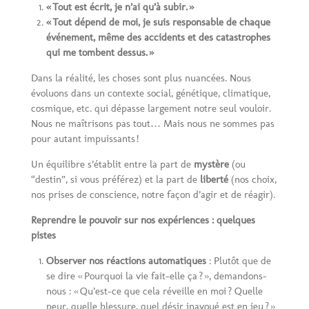
«
Tout est
é
crit, je n
’
ai qu
’à
subir.
»
«
Tout d
é
pend de moi, je suis responsable de chaque
é
v
é
nement, m
ê
me des accidents et des catastrophes
qui me tombent dessus.
»
Dans la réalité, les choses sont plus nuancées. Nous
évoluons dans un contexte social, génétique, climatique,
cosmique, etc. qui dépasse largement notre seul vouloir.
Nous ne maîtrisons pas tout… Mais nous ne sommes pas
pour autant impuissants !
Un équilibre s’établit entre la part de
mystère
(ou
“destin”, si vous préférez) et la part de
liberté
(nos choix,
nos prises de conscience, notre façon d’agir et de réagir).
Reprendre le pouvoir sur nos expériences : quelques
pistes
Observer nos réactions automatiques
: Plutôt que de
se dire « Pourquoi la vie fait-elle ça ? », demandons-
nous : « Qu’est-ce que cela réveille en moi ? Quelle
peur, quelle blessure, quel désir inavoué est en jeu ? »