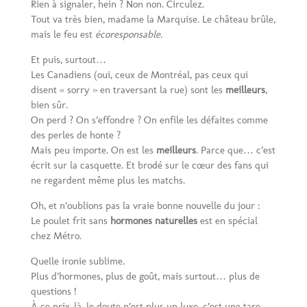
Rien à signaler, hein ? Non non. Circulez.
Tout va très bien, madame la Marquise. Le château brûle,
mais le feu est
écoresponsable
.
Et puis, surtout…
Les Canadiens (oui, ceux de Montréal, pas ceux qui
disent « sorry » en traversant la rue) sont les
meilleurs
,
bien sûr.
On perd ? On s’effondre ? On enfile les défaites comme
des perles de honte ?
Mais peu importe. On est les
meilleurs
. Parce que… c’est
écrit sur la casquette. Et brodé sur le cœur des fans qui
ne regardent même plus les matchs.
Oh, et n’oublions pas la vraie bonne nouvelle du jour :
Le poulet frit sans
hormones naturelles
est en spécial
chez Métro.
Quelle ironie sublime.
Plus d’hormones, plus de goût, mais surtout… plus de
questions !
À ce prix-là, le doute n’est plus un luxe, c’est une tare.