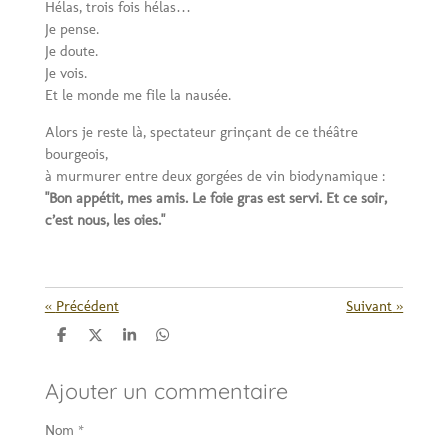
Hélas, trois fois hélas…
Je pense.
Je doute.
Je vois.
Et le monde me file la nausée.
Alors je reste là, spectateur grinçant de ce théâtre
bourgeois,
à murmurer entre deux gorgées de vin biodynamique :
"Bon appétit, mes amis. Le foie gras est servi. Et ce soir,
c’est nous, les oies."
«
Précédent
Suivant
»
P
P
P
P
a
a
a
a
r
r
r
r
Ajouter un commentaire
t
t
t
t
a
a
a
a
g
g
g
g
Nom *
e
e
e
e
r
r
r
r