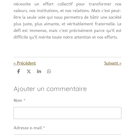
nécessite un effort collectif pour transformer nos
valeurs, nos institutions, et nos relations. Mais c’est peut-
être la seule voie qui nous permettra de bâtir une société
plus juste, plus aimante, et véritablement fraternelle. Le
défi est immense, mais c’est précisément parce qu’il est
difficile qu’il mérite toute notre attention et nos efforts.
«
Précédent
Suivant
»
P
P
P
P
a
a
a
a
r
r
r
r
Ajouter un commentaire
t
t
t
t
a
a
a
a
g
g
g
g
Nom *
e
e
e
e
r
r
r
r
Adresse e-mail *