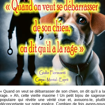
« Quand on veut se débarrasser de son chien, on dit qu'il a la
rage. » Ah, cette vieille maxime ! Un petit bijou de sagesse
populaire qui révèle une vérité crue et, avouons-le, plutôt
déconcertante sur notre espèce. Combien de fois avons-nous