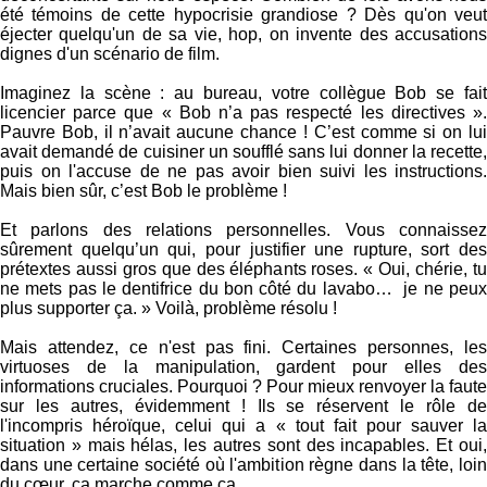
été témoins de cette hypocrisie grandiose ? Dès qu'on veut
éjecter quelqu'un de sa vie, hop, on invente des accusations
dignes d'un scénario de film.
Imaginez la scène : au bureau, votre collègue Bob se fait
licencier parce que « Bob n’a pas respecté les directives ».
Pauvre Bob, il n’avait aucune chance ! C’est comme si on lui
avait demandé de cuisiner un soufflé sans lui donner la recette,
puis on l'accuse de ne pas avoir bien suivi les instructions.
Mais bien sûr, c’est Bob le problème !
Et parlons des relations personnelles. Vous connaissez
sûrement quelqu’un qui, pour justifier une rupture, sort des
prétextes aussi gros que des éléphants roses. « Oui, chérie, tu
ne mets pas le dentifrice du bon côté du lavabo… je ne peux
plus supporter ça. » Voilà, problème résolu !
Mais attendez, ce n'est pas fini. Certaines personnes, les
virtuoses de la manipulation, gardent pour elles des
informations cruciales. Pourquoi ? Pour mieux renvoyer la faute
sur les autres, évidemment ! Ils se réservent le rôle de
l'incompris héroïque, celui qui a « tout fait pour sauver la
situation » mais hélas, les autres sont des incapables. Et oui,
dans une certaine société où l'ambition règne dans la tête, loin
du cœur, ça marche comme ça.