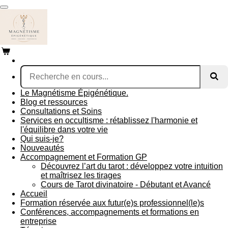
Passer
au
contenu
principal
Le Magnétisme Épigénétique.
Blog et ressources
Consultations et Soins
Services en occultisme : rétablissez l'harmonie et
l'équilibre dans votre vie
Qui suis-je?
Nouveautés
Accompagnement et Formation GP
Découvrez l’art du tarot : développez votre intuition
et maîtrisez les tirages
Cours de Tarot divinatoire - Débutant et Avancé
Accueil
Formation réservée aux futur(e)s professionnel(le)s
Conférences, accompagnements et formations en
entreprise