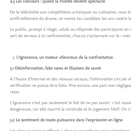
4.3 Les concours : quand la rivalité devient spectacle
De la téléréalité aux compétitions artistiques ou culinaires, nous év
artificiellement du drame, on monte les candidats les uns contre le
Le public, prompt à réagir, adule ou vilipende des participants en 
sert de terreau à la confrontation, chacun s’acharnant sur le « mécha
L’ignorance, un moteur silencieux de la confrontation
5.1 Désinformation, fake news et illusions de savoir
À l’heure d’Internet et des réseaux sociaux, l’information circul
vérification ne puisse être faite. Pire encore, une part non négligea
reste.
L’ignorance n’est pas seulement le fait de ne pas savoir : c’est sou
dangereuse, car elle nourrit la certitude et le jugement hâtif. On s
5.2 Le sentiment de toute-puissance dans l’expression en ligne
Les réseaux sociaux offrent à chacun une tribune pour s’exprimer.