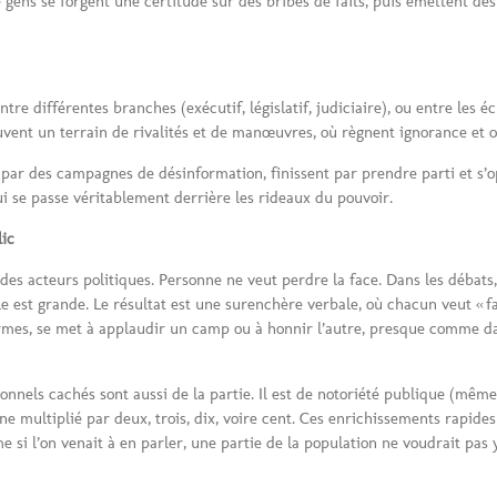
e gens se forgent une certitude sur des bribes de faits, puis émettent des
re différentes branches (exécutif, législatif, judiciaire), ou entre les é
souvent un terrain de rivalités et de manœuvres, où règnent ignorance et o
par des campagnes de désinformation, finissent par prendre parti et s’o
ui se passe véritablement derrière les rideaux du pouvoir.
lic
o des acteurs politiques. Personne ne veut perdre la face. Dans les débat
 est grande. Le résultat est une surenchère verbale, où chacun veut « fair
 d’armes, se met à applaudir un camp ou à honnir l’autre, presque comme d
rsonnels cachés sont aussi de la partie. Il est de notoriété publique (mêm
multiplié par deux, trois, dix, voire cent. Ces enrichissements rapides
si l’on venait à en parler, une partie de la population ne voudrait pas y