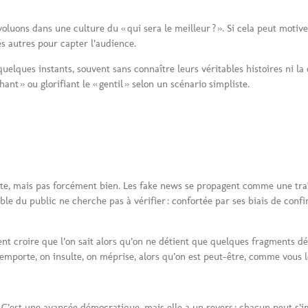
oluons dans une culture du « qui sera le meilleur ? ». Si cela peut motiver
s autres pour capter l’audience.
quelques instants, souvent sans connaître leurs véritables histoires ni 
nt » ou glorifiant le « gentil » selon un scénario simpliste.
e vite, mais pas forcément bien. Les fake news se propagent comme une tr
ble du public ne cherche pas à vérifier : confortée par ses biais de confi
vent croire que l’on sait alors qu’on ne détient que quelques fragments d
’emporte, on insulte, on méprise, alors qu’on est peut-être, comme vous l
 C’est une avancée démocratique, mais elle a un revers : chacun peut s’