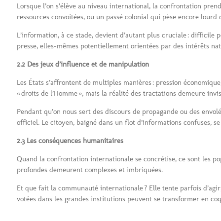
Lorsque l’on s’élève au niveau international, la confrontation prend 
ressources convoitées, ou un passé colonial qui pèse encore lourd 
L’information, à ce stade, devient d’autant plus cruciale : difficil
presse, elles-mêmes potentiellement orientées par des intérêts na
2.2 Des jeux d’influence et de manipulation
Les États s’affrontent de multiples manières : pression économique,
« droits de l’Homme », mais la réalité des tractations demeure invis
Pendant qu’on nous sert des discours de propagande ou des envolées
officiel. Le citoyen, baigné dans un flot d’informations confuses, s
2.3 Les conséquences humanitaires
Quand la confrontation internationale se concrétise, ce sont les po
profondes demeurent complexes et imbriquées.
Et que fait la communauté internationale ? Elle tente parfois d’agi
votées dans les grandes institutions peuvent se transformer en coq