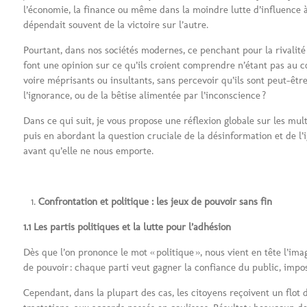
l’économie, la finance ou même dans la moindre lutte d’influence à l
dépendait souvent de la victoire sur l’autre.
Pourtant, dans nos sociétés modernes, ce penchant pour la rivalit
font une opinion sur ce qu’ils croient comprendre n’étant pas au cœu
voire méprisants ou insultants, sans percevoir qu’ils sont peut-êtr
l’ignorance, ou de la bêtise alimentée par l’inconscience ?
Dans ce qui suit, je vous propose une réflexion globale sur les multi
puis en abordant la question cruciale de la désinformation et de l’i
avant qu’elle ne nous emporte.
Confrontation et politique : les jeux de pouvoir sans fin
1.1 Les partis politiques et la lutte pour l’adhésion
Dès que l’on prononce le mot « politique », nous vient en tête l’ima
de pouvoir : chaque parti veut gagner la confiance du public, impose
Cependant, dans la plupart des cas, les citoyens reçoivent un flot d