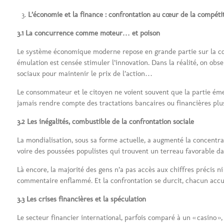
L’économie et la finance : confrontation au cœur de la compéti
3.1 La concurrence comme moteur… et poison
Le système économique moderne repose en grande partie sur la concu
émulation est censée stimuler l’innovation. Dans la réalité, on obs
sociaux pour maintenir le prix de l’action…
Le consommateur et le citoyen ne voient souvent que la partie éme
jamais rendre compte des tractations bancaires ou financières plus
3.2 Les inégalités, combustible de la confrontation sociale
La mondialisation, sous sa forme actuelle, a augmenté la concentrati
voire des poussées populistes qui trouvent un terreau favorable dans 
Là encore, la majorité des gens n’a pas accès aux chiffres précis ni 
commentaire enflammé. Et la confrontation se durcit, chacun accusa
3.3 Les crises financières et la spéculation
Le secteur financier international, parfois comparé à un « casino »