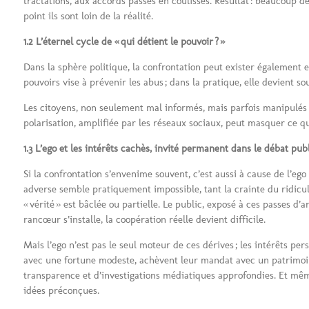
tractations, aux accords passés en coulisses. Résultat : beaucoup d
point ils sont loin de la réalité.
1.2 L’éternel cycle de « qui détient le pouvoir ? »
Dans la sphère politique, la confrontation peut exister également ent
pouvoirs vise à prévenir les abus ; dans la pratique, elle devient 
Les citoyens, non seulement mal informés, mais parfois manipulés 
polarisation, amplifiée par les réseaux sociaux, peut masquer ce q
1.3 L’ego et les intérêts cachès, invité permanent dans le débat pub
Si la confrontation s’envenime souvent, c’est aussi à cause de l’eg
adverse semble pratiquement impossible, tant la crainte du ridicule
« vérité » est bâclée ou partielle. Le public, exposé à ces passes
rancœur s’installe, la coopération réelle devient difficile.
Mais l’ego n’est pas le seul moteur de ces dérives ; les intérêts pe
avec une fortune modeste, achèvent leur mandat avec un patrimoine 
transparence et d’investigations médiatiques approfondies. Et même 
idées préconçues.