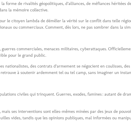
la forme de rivalités géopolitiques, d’alliances, de méfiances héritées de
dans la mémoire collective.
e pour le citoyen lambda de démêler la vérité sur le conflit dans telle r
tionaux ou commerciaux. Comment, dès lors, ne pas sombrer dans la simpl
 guerres commerciales, menaces militaires, cyberattaques. Officiellement,
ible pour le grand public.
 nationalistes, des contrats d’armement se négocient en coulisses, des a
e retrouve à soutenir ardemment tel ou tel camp, sans imaginer un instant
pulations civiles qui trinquent. Guerres, exodes, famines : autant de dra
r, mais ses interventions sont elles-mêmes minées par des jeux de pouvoir
uilles vides, tandis que les opinions publiques, mal informées ou manipul