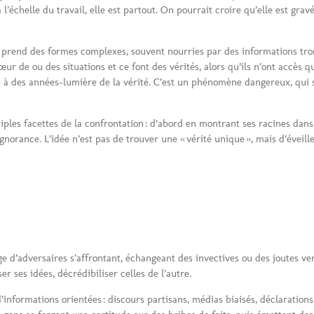
’échelle du travail, elle est partout. On pourrait croire qu’elle est gravé
é prend des formes complexes, souvent nourries par des informations tro
r de ou des situations et ce font des vérités, alors qu’ils n’ont accès qu
e à des années-lumière de la vérité. C’est un phénomène dangereux, qui s
ples facettes de la confrontation : d’abord en montrant ses racines dans l
gnorance. L’idée n’est pas de trouver une « vérité unique », mais d’éveill
ge d’adversaires s’affrontant, échangeant des invectives ou des joutes ve
r ses idées, décrédibiliser celles de l’autre.
’informations orientées : discours partisans, médias biaisés, déclarations