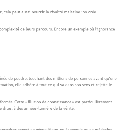
, cela peut aussi nourrir la rivalité malsaine : on crée
la complexité de leurs parcours. Encore un exemple où l’ignorance
aînée de poudre, touchant des millions de personnes avant qu’une
rmation, elle adhère à tout ce qui va dans son sens et rejette le
éformés. Cette « illusion de connaissance » est particulièrement
e dites, à des années-lumière de la vérité.
improviser expert en géopolitique, en économie ou en médecine,