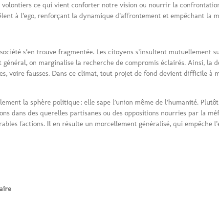
volontiers ce qui vient conforter notre vision ou nourrir la confrontatio
 mêlent à l’ego, renforçant la dynamique d’affrontement et empêchant la m
 société s’en trouve fragmentée. Les citoyens s’insultent mutuellement s
 général, on marginalise la recherche de compromis éclairés. Ainsi, la dé
les, voire fausses. Dans ce climat, tout projet de fond devient difficile 
ulement la sphère politique : elle sape l’union même de l’humanité. Plu
ons dans des querelles partisanes ou des oppositions nourries par la méfia
rables factions. Il en résulte un morcellement généralisé, qui empêche l’
aire