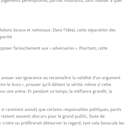
 jugements péremptoires, parfois insultants, sans réaliser à quel
chelons locaux et nationaux. Dans l’idéal, cette séparation des
pacité.
pposer farouchement aux « adversaires ». Pourtant, cette
s, avouer son ignorance ou reconnaître la validité d’un argument
e le buzz », prouver qu’il détient la vérité, même si cette
ans une arène. Et pendant ce temps, la méfiance grandit, la
e si rarement avoué) que certains responsables politiques, partis
 restent souvent obscurs pour le grand public, faute de
 croire ou préfèrerait détourner le regard, tant cela bouscule les