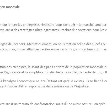
tion mondiale
rrence : les entreprises rivalisent pour conquérir le marché, améliorer 
erve aussi des stratégies ultra-agressives : rachat d’innovations pour les
rgée de l’iceberg. Médiatiquement, on nous met en scène des succès ou 
 obscures, ni des alliances tacites entre certains grands acteurs du mar
on des richesses, laissant des pans entiers de la population mondiale dan
l’ignorance et la simplification du discours (« C’est la faute de… », « Il
à l’analyse économique neutre (si tant est qu’elle existe). Ils se fient à c
nt l’autre d’être responsable de la misère ou de l’injustice.
, est aussi un terrain de confrontation, mais d’une autre nature : on spéc